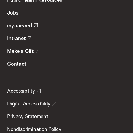
of
Jobs
Public
my.harvard
Health
Intranet
Make a Gift
Contact
Accessibility
Digital Accessibility
Privacy Statement
Nondiscrimination Policy