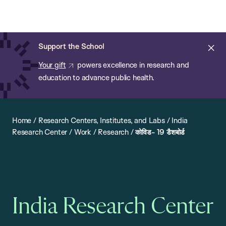
Chan:
Open
Skip
Navi
ba
Chan
Search
to
Bar
School
main
of
Cl
Support the School
content
Public
ale
Your gift
powers excellence in research and
Health
education to advance public health.
Home
/
Research Centers, Institutes, and Labs
/
India
Research Center
/
Work
/
Research
/
कोविड- 19 डैशबोर्ड
India Research Center