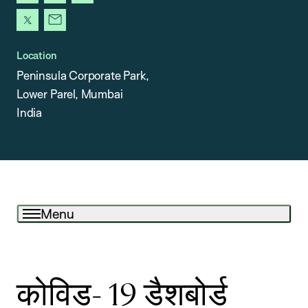
linkedin
instagram
youtube
x
newsletter
Location
Peninsula Corporate Park,
Lower Parel, Mumbai
India
Menu
कोविड- 19 डैशबोर्ड